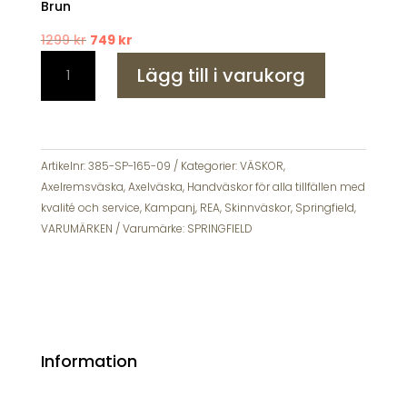
Brun
Det
Det
1299
kr
749
kr
Springfield
ursprungliga
nuvarande
Lägg till i varukorg
Handväska
priset
priset
Klaff
var:
är:
Axelrem
1299 kr.
749 kr.
Skinn
mängd
Artikelnr:
385-SP-165-09
Kategorier:
VÄSKOR
,
Axelremsväska
,
Axelväska
,
Handväskor för alla tillfällen med
kvalité och service
,
Kampanj
,
REA
,
Skinnväskor
,
Springfield
,
VARUMÄRKEN
Varumärke:
SPRINGFIELD
Information