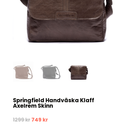
Springfield Handväska Klaff
Axelrem Skinn
Det
Det
1299
kr
749
kr
ursprungliga
nuvarande