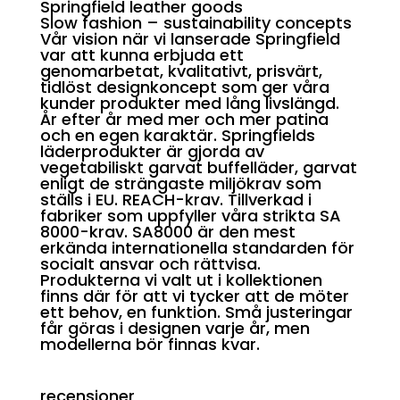
Springfield leather goods
Slow fashion – sustainability concepts
Vår vision när vi lanserade Springfield
var att kunna erbjuda ett
genomarbetat, kvalitativt, prisvärt,
tidlöst designkoncept som ger våra
kunder produkter med lång livslängd.
År efter år med mer och mer patina
och en egen karaktär. Springfields
läderprodukter är gjorda av
vegetabiliskt garvat buffelläder, garvat
enligt de strängaste miljökrav som
ställs i EU. REACH-krav. Tillverkad i
fabriker som uppfyller våra strikta SA
8000-krav. SA8000 är den mest
erkända internationella standarden för
socialt ansvar och rättvisa.
Produkterna vi valt ut i kollektionen
finns där för att vi tycker att de möter
ett behov, en funktion. Små justeringar
får göras i designen varje år, men
modellerna bör finnas kvar.
recensioner