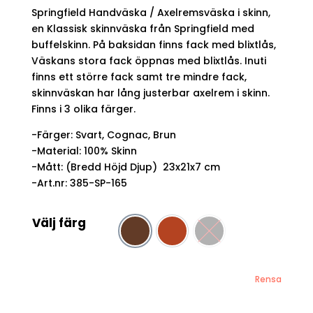
priset
priset
Springfield Handväska / Axelremsväska i skinn,
var:
är:
1299 kr.
749 kr.
en Klassisk skinnväska från Springfield med
buffelskinn. På baksidan finns fack med blixtlås,
Väskans stora fack öppnas med blixtlås. Inuti
finns ett större fack samt tre mindre fack,
skinnväskan har lång justerbar axelrem i skinn.
Finns i 3 olika färger.
-Färger: Svart, Cognac, Brun
-Material: 100% Skinn
-Mått: (Bredd Höjd Djup) 23x21x7 cm
-Art.nr: 385-SP-165
Välj färg
Brun
Cognac
Svart
Rensa