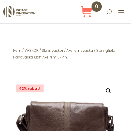
0
Obj
ekt
Hem
/
VÄSKOR
/
Skinnväskor
/
Axelremsväska
/ Springfield
Handväska Klaff Axelrem Skinn
42% rabatt