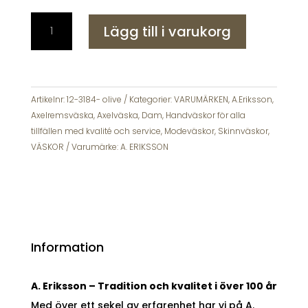
A-
Lägg till i varukorg
Eriksson
Högsar
Hilkka
Skinnväska
Olive
Artikelnr:
12-3184- olive
Kategorier:
VARUMÄRKEN
,
A.Eriksson
,
mängd
Axelremsväska
,
Axelväska
,
Dam
,
Handväskor för alla
tillfällen med kvalité och service
,
Modeväskor
,
Skinnväskor
,
VÄSKOR
Varumärke:
A. ERIKSSON
Information
A. Eriksson – Tradition och kvalitet i över 100 år
Med över ett sekel av erfarenhet har vi på A.