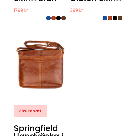
1799
kr
399
kr
38% rabatt
Springfield