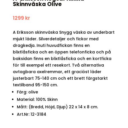
Skinnväska Olive
1299
kr
A Eriksson skinnväska Snygg väska av underbart
mjukt läder. Silverdetaljer och fickor med
dragkedja. Inuti huvudfickan finns en
blixtlåsficka och en öppen telefonficka och på
baksidan finns en blixtlåsficka och en kortficka
för till exempel ett resekort. Två alternativa
avtagbara axelremmar, ett graciöst läder
justerbart 75-140 cm och ett brett färgstarkt
textilband 95-150 cm.
Färg: olive
Material: 100% Skinn
Mått: (Bredd, Höjd, Djup) 22 x 14 x 8 cm.
Art.Nr: 12-3184