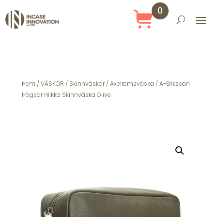
0
Obj
ekt
Hem
/
VÄSKOR
/
Skinnväskor
/
Axelremsväska
/ A-Eriksson
Högsar Hilkka Skinnväska Olive