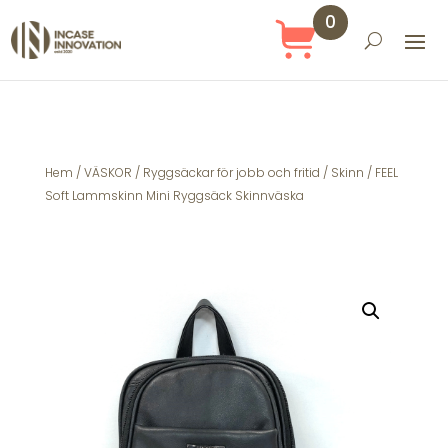
0
Obj
ekt
Hem
/
VÄSKOR
/
Ryggsäckar för jobb och fritid
/
Skinn
/ FEEL
Soft Lammskinn Mini Ryggsäck Skinnväska