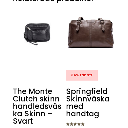
34% rabatt
The Monte
Springfield
Clutch skinn
Skinnväska
handledsväs
med
ka Skinn –
handtag
Svart