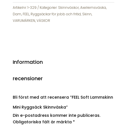
Ryggsäck
Skinnväska
Artikelnr:
1-329
Kategorier:
Skinnväskor
,
Axelremsväska
,
mängd
Dam
,
FEEL
,
Ryggsäckar för jobb och fritid
,
Skinn
,
VARUMÄRKEN
,
VÄSKOR
Information
recensioner
Bli först med att recensera ”FEEL Soft Lammskinn
Mini Ryggsäck Skinnväska”
Din e-postadress kommer inte publiceras.
Obligatoriska fält är märkta
*