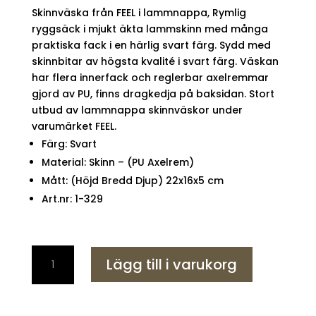
Skinnväska från FEEL i lammnappa, Rymlig
ryggsäck i mjukt äkta lammskinn med många
praktiska fack i en härlig svart färg. Sydd med
skinnbitar av högsta kvalité i svart färg. Väskan
har flera innerfack och reglerbar axelremmar
gjord av PU, finns dragkedja på baksidan. Stort
utbud av lammnappa skinnväskor under
varumärket FEEL.
Färg: Svart
Material: Skinn – (PU Axelrem)
Mått: (Höjd Bredd Djup) 22x16x5 cm
Art.nr: 1-329
FEEL
Lägg till i varukorg
Soft
Lammskinn
Mini